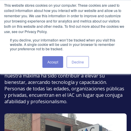
This website stores cookies on your computer. These cookies are used to
collect information about how you interact with our website and allow us to
remember you. We use this information in order to improve and customize
your browsing experience and for analytics and metrics about our visitors
both on this website and other media. To find out more about the cookies we
Institucional
use, see our Privacy Policy.
If you decline, your information won’t be tracked when you visit this
website. A single cookie will be used in your browser to remember
your preference not to be tracked.
Inicio
Institucional
Accept
Decline
Presentes en la comunidad pedrense
desde 1998
,
nuestra máxima ha sido contribuir a elevar su
bienestar, acercando tecnología y capacitación.
Personas de todas las edades, organizaciones públicas
y privadas, encuentran en el IAC un lugar que conjuga
afabilidad y profesionalismo.