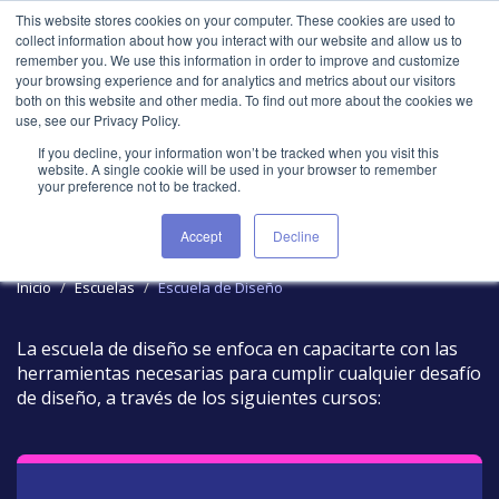
This website stores cookies on your computer. These cookies are used to
collect information about how you interact with our website and allow us to
remember you. We use this information in order to improve and customize
your browsing experience and for analytics and metrics about our visitors
both on this website and other media. To find out more about the cookies we
use, see our Privacy Policy.
If you decline, your information won’t be tracked when you visit this
Escuela de Diseño
website. A single cookie will be used in your browser to remember
your preference not to be tracked.
Accept
Decline
Inicio
Escuelas
Escuela de Diseño
Introducción
La escuela de diseño se enfoca en capacitarte con las
herramientas necesarias para cumplir cualquier desafío
de diseño, a través de los siguientes cursos:
Cursos